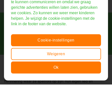
te kunnen communiceren en omdat we graag
gerichte advertenties willen laten zien, gebruiken
we cookies. Zo kunnen we weer meer kinderen
helpen. Je wijzigt de cookie-instellingen met de
Help mee!
link in de footer van de website.
Vertel ons verhaal verder
Cookie-instellingen
Weigeren
Stichting De Liedjesfabriek
Ok
Bij de Liedjesfabriek voelen zieke kinderen zich even beter. Wij
Item toegevoegd aan winkelwagen.
Afrekenen
zorgen voor een plezierige afleiding én een tastbare
0 items -
€
0,00
herinnering waar ze apetrots op zijn: hun eigen lied en
videoclip!
Bezoekadres:
Groenewoudseweg 322
6525 EL Nijmegen