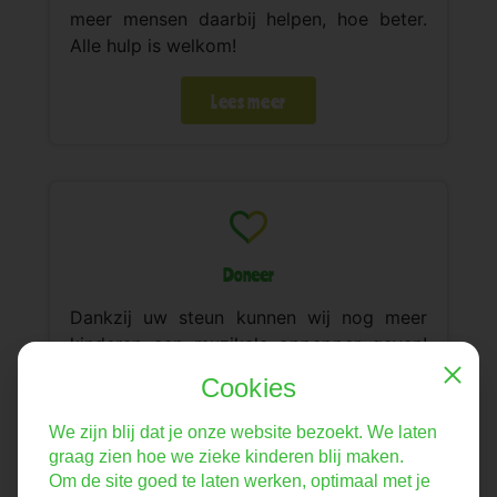
meer mensen daarbij helpen, hoe beter.
Alle hulp is welkom!
Lees meer
Doneer
Dankzij uw steun kunnen wij nog meer
kinderen een muzikale oppepper geven!
Bedankt namens alle kinderen en hun
Cookies
Close
familie!
We zijn blij dat je onze website bezoekt. We laten
Doneer
graag zien hoe we zieke kinderen blij maken.
Om de site goed te laten werken, optimaal met je