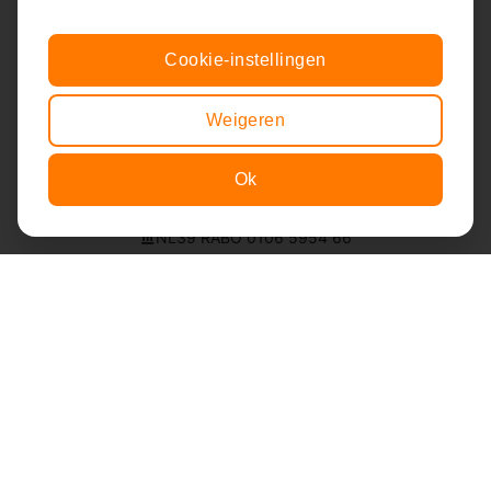
herinnering waar ze apetrots op zijn: hun eigen lied en
videoclip!
Cookie-instellingen
Bezoekadres:
Groenewoudseweg 322
Weigeren
6525 EL Nijmegen
Ok
+31 6 21 31 80 73
Item toegevoegd aan winkelwagen.
Afrekenen
info@liedjesfabriek.nl
0 items -
€
0,00
NL39 RABO 0106 5954 66
Volg ons!
Nieuwsbrief ontvangen?