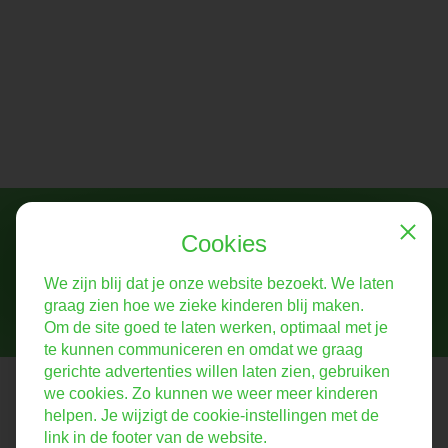
Help mee!
Cookies
Close
Vertel ons verhaal verder
We zijn blij dat je onze website bezoekt. We laten
graag zien hoe we zieke kinderen blij maken.
Om de site goed te laten werken, optimaal met je
te kunnen communiceren en omdat we graag
gerichte advertenties willen laten zien, gebruiken
Stichting De Liedjesfabriek
we cookies. Zo kunnen we weer meer kinderen
helpen. Je wijzigt de cookie-instellingen met de
Bij de Liedjesfabriek voelen zieke kinderen zich even beter. Wij
link in de footer van de website.
zorgen voor een plezierige afleiding én een tastbare