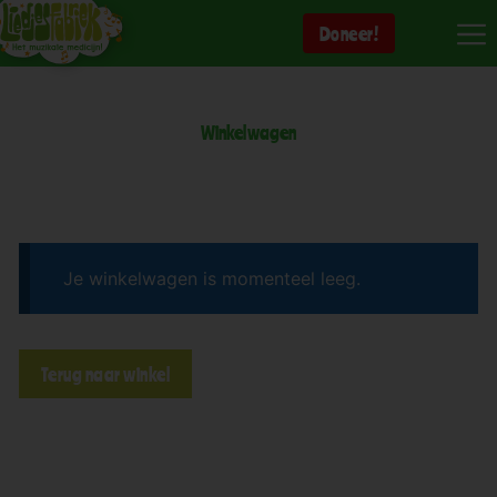
Ga
Doneer!
naar
de
inhoud
Winkelwagen
Je winkelwagen is momenteel leeg.
Terug naar winkel