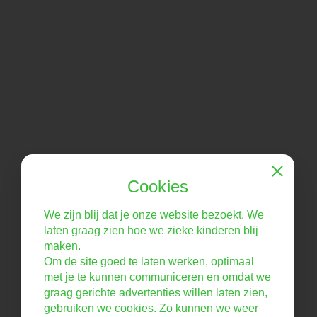
Close
Cookies
We zijn blij dat je onze website bezoekt. We
laten graag zien hoe we zieke kinderen blij
maken.
Om de site goed te laten werken, optimaal
met je te kunnen communiceren en omdat we
graag gerichte advertenties willen laten zien,
gebruiken we cookies. Zo kunnen we weer