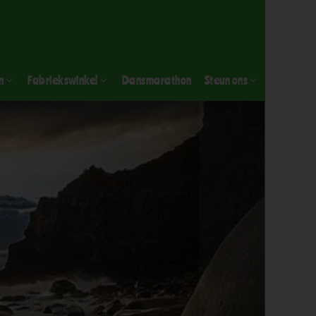
n
Fabriekswinkel
Dansmarathon
Steun ons