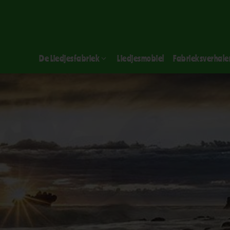
De Liedjesfabriek
Liedjesmobiel
Fabrieksverhale