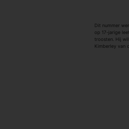
Dit nummer wer
op 17-jarige lee
troosten. Hij w
Kimberley van d