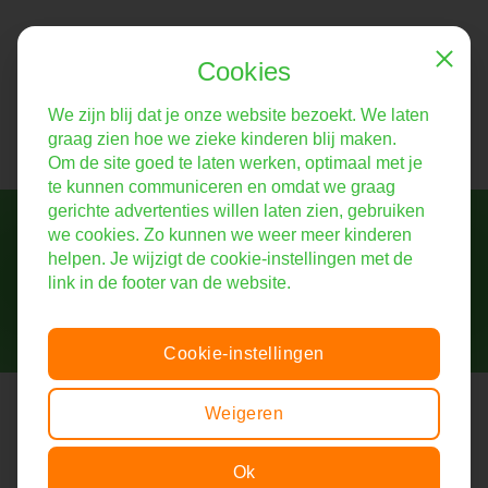
Cookies
Close
We zijn blij dat je onze website bezoekt. We laten
graag zien hoe we zieke kinderen blij maken.
Om de site goed te laten werken, optimaal met je
te kunnen communiceren en omdat we graag
gerichte advertenties willen laten zien, gebruiken
Help mee!
we cookies. Zo kunnen we weer meer kinderen
Vertel ons verhaal verder
helpen. Je wijzigt de cookie-instellingen met de
link in de footer van de website.
Cookie-instellingen
Stichting De Liedjesfabriek
Weigeren
Bij de Liedjesfabriek voelen zieke kinderen zich even beter. Wij
zorgen voor een plezierige afleiding én een tastbare
Ok