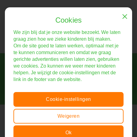
Cookies
Close
We zijn blij dat je onze website bezoekt. We laten
graag zien hoe we zieke kinderen blij maken.
Om de site goed te laten werken, optimaal met je
te kunnen communiceren en omdat we graag
gerichte advertenties willen laten zien, gebruiken
Help mee!
we cookies. Zo kunnen we weer meer kinderen
Vertel ons verhaal verder
helpen. Je wijzigt de cookie-instellingen met de
link in de footer van de website.
Cookie-instellingen
Stichting De Liedjesfabriek
Weigeren
Bij de Liedjesfabriek voelen zieke kinderen zich even beter. Wij
zorgen voor een plezierige afleiding én een tastbare
Ok