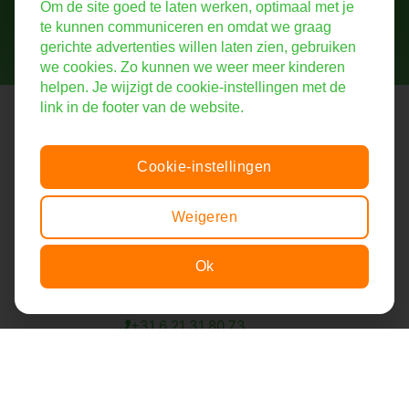
Om de site goed te laten werken, optimaal met je
te kunnen communiceren en omdat we graag
gerichte advertenties willen laten zien, gebruiken
we cookies. Zo kunnen we weer meer kinderen
helpen. Je wijzigt de cookie-instellingen met de
link in de footer van de website.
Stichting De Liedjesfabriek
Bij de Liedjesfabriek voelen zieke kinderen zich even beter. Wij
zorgen voor een plezierige afleiding én een tastbare
Cookie-instellingen
herinnering waar ze apetrots op zijn: hun eigen lied en
videoclip!
Weigeren
Bezoekadres:
Groenewoudseweg 322
Ok
Item toegevoegd aan winkelwagen.
6525 EL Nijmegen
Afrekenen
0 items -
€
0,00
+31 6 21 31 80 73
info@liedjesfabriek.nl
NL39 RABO 0106 5954 66
Volg ons!