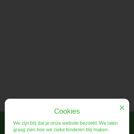
Cookies
Close
Help mee!
We zijn blij dat je onze website bezoekt. We laten
Vertel ons verhaal verder
graag zien hoe we zieke kinderen blij maken.