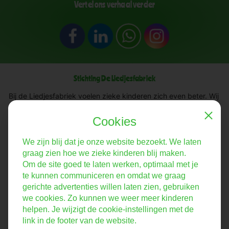
Vertel ons verhaal verder
Stichting De Liedjesfabriek
Bij de Liedjesfabriek voelen zieke kinderen zich even beter. Wij
zorgen voor een plezierige afleiding én een tastbare
herinnering waar ze apetrots op zijn: hun eigen lied en
Cookies
Close
videoclip!
We zijn blij dat je onze website bezoekt. We laten
graag zien hoe we zieke kinderen blij maken.
Bezoekadres:
Om de site goed te laten werken, optimaal met je
Groenewoudseweg 322
6525 EL Nijmegen
te kunnen communiceren en omdat we graag
gerichte advertenties willen laten zien, gebruiken
+31 6 21 31 80 73
we cookies. Zo kunnen we weer meer kinderen
info@liedjesfabriek.nl
helpen. Je wijzigt de cookie-instellingen met de
link in de footer van de website.
NL39 RABO 0106 5954 66