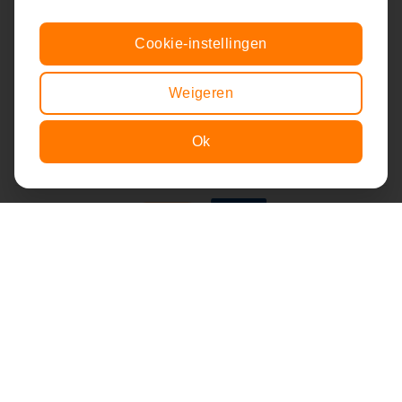
Volg ons!
Cookie-instellingen
Weigeren
Nieuwsbrief ontvangen?
Ok
Item toegevoegd aan winkelwagen.
Afrekenen
0 items -
€
0,00
Privacyverklaring
Wijzigen cookie-instellingen
© 2014-2026 Stichting De Liedjesfabriek.
Alle rechten voorbehouden.
Markus Websites