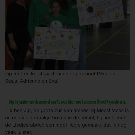
Jip met de kerstkaartenactie op school (Moeder
Sasja, Adriënne en Eva)
Jip is junior ambassadeur! Lees hier wat ze zoal heeft gedaan.
“Ik ben Jip, de grote zus van ameesing Mees! Mees is
nu een klein draakje boven in de hemel, hij heeft met
de Liedjesfabriek een mooi liedje gemaakt dat ik nog
vaak luister.