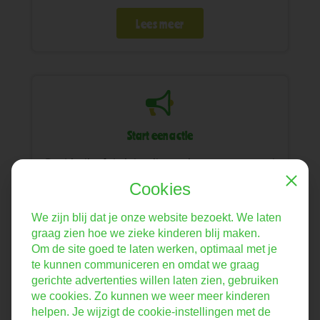
Lees meer
Start een actie
De Liedjesfabriek wil groeien om nog veel
meer kinderen te kunnen bezoeken. Hoe
Cookies
Close
meer mensen daarbij helpen, hoe beter.
Alle hulp is welkom!
We zijn blij dat je onze website bezoekt. We laten
graag zien hoe we zieke kinderen blij maken.
Lees meer
Om de site goed te laten werken, optimaal met je
te kunnen communiceren en omdat we graag
gerichte advertenties willen laten zien, gebruiken
we cookies. Zo kunnen we weer meer kinderen
helpen. Je wijzigt de cookie-instellingen met de