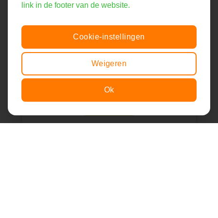
link in de footer van de website.
Doneer
Cookie-instellingen
Dankzij uw steun kunnen wij nog meer
kinderen een muzikale oppepper geven!
Weigeren
Bedankt namens alle kinderen en hun
familie!
Ok
Item toegevoegd aan winkelwagen.
Afrekenen
Doneer
0 items -
€
0,00
Help mee!
Vertel ons verhaal verder