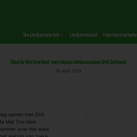
De Liedjesfabriek
Liedjesmobiel
Fabrieksverhale
‘Doe Je Met Ons Mee’ met nieuwe ambassadeur Dirk Scheele!
18 april 2024
dag samen met Dirk
e Je Met Ons Mee
 nummer over het werk
et welzijn van zieke