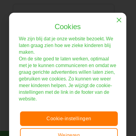
Close
Cookies
Doneer
We zijn blij dat je onze website bezoekt. We
Dankzij uw steun kunnen wij nog meer
laten graag zien hoe we zieke kinderen blij
kinderen een muzikale oppepper
maken.
geven! Bedankt namens alle kinderen
Om de site goed te laten werken, optimaal
en hun familie!
met je te kunnen communiceren en omdat we
graag gerichte advertenties willen laten zien,
gebruiken we cookies. Zo kunnen we weer
meer kinderen helpen. Je wijzigt de cookie-
instellingen met de link in de footer van de
Doneer
website.
Cookie-instellingen
Weigeren