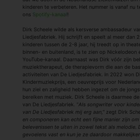
kinderen te verbeteren. Het nummer is vanaf nu t
ons
Spotify-kanaal
!
Dirk Scheele wilde als kersverse ambassadeur va
Liedjesfabriek. Hij schrijft en speelt al meer dan 2
kinderen tussen de 2-8 jaar, hij treedt op in thea
binnen- en buitenland, is te zien op Nickelodeon 
YouTube-kanaal. Daarnaast was Dirk vóór zijn b
muziektherapeut, de therapievorm die aan de basi
activiteiten van De Liedjesfabriek. In 2022 won 
Kindermuziekprijs, een oeuvreprijs voor Nederla
hun ziel en zaligheid hebben ingezet om de jongs
bereiken met muziek. Dirk Scheele is daarmee d
van De Liedjesfabriek. “
Als songwriter voor kinde
van De Liedjesfabriek mij erg aan,”
zegt Dirk Sch
en componeren kan echt een fijne manier zijn om
belevenissen te uiten in zowel tekst als melodie.
gevoelens vast en kun je ze daardoor makkelijke