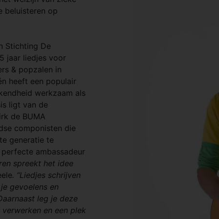
e beluisteren op
n Stichting De
5 jaar liedjes voor
ters & popzalen in
én heeft een populair
ekendheid werkzaam als
s ligt van de
Dirk de BUMA
ndse componisten die
te generatie te
e perfecte ambassadeur
ren spreekt het idee
eele
. “Liedjes schrijven
 je gevoelens en
 Daarnaast leg je deze
r verwerken en een plek