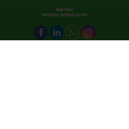
Help mee!
Vertel ons verhaal verder
Stichting De Liedjesfabriek
ek voelen zieke kinderen zich even beter. Wij zorgen voor een plezier
stbare herinnering waar ze apetrots op zijn: hun eigen lied en videocl
+31 6 21 31 80 73
info@liedjesfabriek.nl
 322
NL39 RABO 0106 5954 66