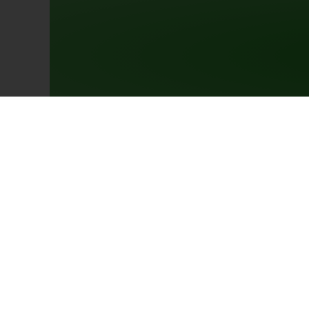
Over ons
De Liedjesmobiel
Bij de Liedjesfabri
Dansmarathon
afleiding én een ta
Steun ons
Voorbeelden
Bezoekadres:
Video’s
Groenewoudseweg
Downloads
6525 EL Nijmegen
Vacatures
Contact