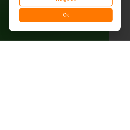
Ok
Volg ons!
ige
ip!
Nieuwsbrief ontvangen?