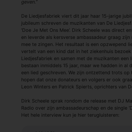
geven.
”
De Liedjesfabriek viert dit jaar haar 15-jarige jubi
jubileum schreven de muzikanten van De Liedjesf
‘Doe Je Met Ons Mee’. Dirk Scheele was direct ent
en leverde als kersverse ambassadeur graag zijn
mee te zingen. Het resultaat is een opzwepend li
vertelt van een kind dat in het ziekenhuis bezoek
Liedjesfabriek en samen met de muzikanten een li
bestaan inmiddels 15 jaar, maar we hadden in al d
een lied geschreven. We zijn ontzettend trots op 
hopen dat onze donateurs en volgers er ook graag
Leon Winters en Patrick Spierts, oprichters van D
Dirk Scheele sprak rondom de release met DJ Ma
Radio over zijn ambassadeurschap en de single ‘
Het hele interview kun je hier terugluisteren: